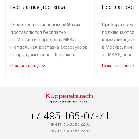
Бесплатная доставка
Бесплатное п
Товары с специальным лейблом
Приборы с особ
доставляются бесплатно
подключаются к
по Москве и в пределах МКАД,
коммуникациям 
и отдельная доставка аксессуаров
в Москве, при э
не предусмотрена. При заказе
за МКАД оплачив
бытовой техники от Kuppersbusch,
Специалисты сер
Показать ещё
Показать ещё
рекомендуем обсудить
партнера заним
с менеджером удобное время
подключением б
доставки и способ оплаты. Товары
Kuppersbusch. У
со статусом «В наличии» могут
профессиональн
быть отправлены покупателю
осуществляется
в течение трех дней. Если вам
плату, и дополни
+7 495 165-07-71
интересен товар «Под заказ»,
по монтажу опла
обсудите возможность его
прайсу. Сервис 
Пн-Пт:
с 8:00 до 22:00
приобретения с менеджером сайта.
гарантию 1 год 
Сб-Вс:
с 9:00 до 22:00
Товары с специальным лейблом
работы и испол