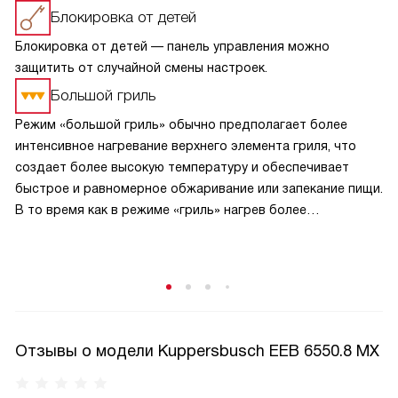
Блокировка от детей
Блокировка от детей — панель управления можно
защитить от случайной смены настроек.
Большой гриль
Режим «большой гриль» обычно предполагает более
интенсивное нагревание верхнего элемента гриля, что
создает более высокую температуру и обеспечивает
быстрое и равномерное обжаривание или запекание пищи.
В то время как в режиме «гриль» нагрев более
сбалансирован и может быть менее интенсивным.
В режиме «большой гриль» также может быть
использовано более интенсивное циркулирование
горячего воздуха внутри духовки, что способствует
равномерному прожариванию пищи.
Отзывы о модели Kuppersbusch EEB 6550.8 MX