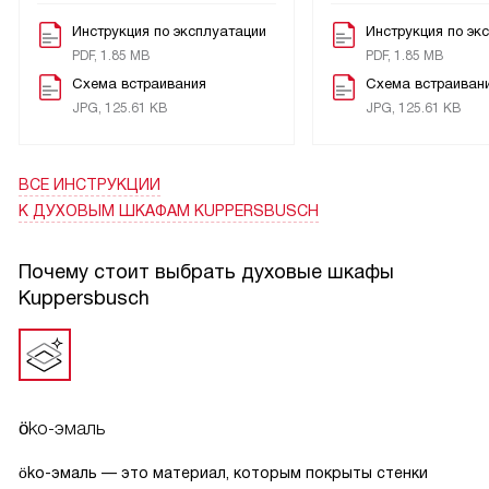
Очень приятно, что есть функция "Блокировка от детей".
Инструкция по эксплуатации
Инструкция по эк
Это позволяет быть уверенным в безопасности даже при
PDF, 1.85 MB
PDF, 1.85 MB
наличии маленьких детей в доме.
Схема встраивания
Схема встраиван
И, конечно, нельзя не упомянуть о системе охлаждения
JPG, 125.61 KB
JPG, 125.61 KB
прибора и автоматическом защитном отключении
духовки. Это гарантирует безопасность использования и
продлевает срок службы прибора.
ВСЕ ИНСТРУКЦИИ
Я доволен покупкой. Это действительно удобная и
К ДУХОВЫМ ШКАФАМ KUPPERSBUSCH
функциональная техника, которая стала незаменимой
помощницей на моей кухне.
Почему стоит выбрать духовые шкафы
Kuppersbusch
öko-эмаль
öko-эмаль — это материал, которым покрыты стенки