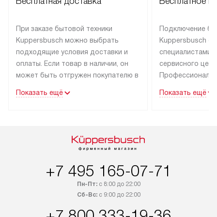
Бесплатная доставка
Бесплатное п
При заказе бытовой техники
Подключение бы
Kuppersbusch можно выбрать
Kuppersbusch о
подходящие условия доставки и
специалистами 
оплаты. Если товар в наличии, он
сервисного цент
может быть отгружен покупателю в
Профессиональн
течение трех дней. Техника со
гарантия долгой
Показать ещё
Показать ещё
специальным лейблом
эксплуатации тех
доставляется бесплатно по Москве
Санкт-Петербург
и Санкт-Петербургу. Выезд за МКАД
специальным ле
и КАД оплачивается
подключается б
дополнительно. Возможна
мастера за МКА
доставка товаров по России.
за дополнительн
+7 495 165-07-71
Пн-Пт:
с 8:00 до 22:00
Сб-Вс:
с 9:00 до 22:00
+7 800 333-19-36