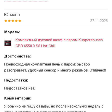
стабильный результат. Хлеб, который раньше требовал
нескольких попыток, теперь выходит с хорошей коркой и
мягким мякишем. Запомнился один вечер, когда решил
Юлиана
испечь чиабатту для гостей: тесто поднялось, корка
27.11.2025
зарумянилась равномерно, и запах заполнил квартиру —
гости были в восторге! Это стало моим небольшим
Модель:
кулинарным открытием!
Компактный духовой шкаф с паром Kuppersbusch
CBD 6550.0 S8 Hot Chili
Второй случай: готовил запеканку для детских
праздников. Обычно боюсь пересушить, но блюдо
Достоинства:
получилось сочным, с аккуратной корочкой сверху. Я
Превосходная компактная печь с паром: быстро
ценю, что управление интуитивное — не приходится
разогревает, удобный сенсор и много режимов. Отлично!!
тратить время на инструкции, быстро подбираешь
подходящие программы. Панель проста, режимы понятны,
Недостатки:
можно сосредоточиться на рецепте, а не на настройках.
Недостатков нет.
Очистка не вызывает особых хлопот: внутренние
Комментарий:
поверхности очищаются без долгих усилий, а дверца
Я обычно не пишу отзывы, но после нескольких недель с
продуманная — удобно наблюдать за приготовлением. За