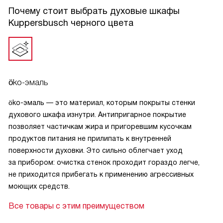
выручает при выпечке пирогов, а кабель 1.5 м подошёл по
Почему стоит выбрать духовые шкафы
месту на моей кухне.
Kuppersbusch черного цвета
Подсветка помогает следить за процессом, не открывая
дверцу; тройное стекло и система охлаждения оставляют
фасад и ручку более прохладными. Блокировка от детей
добавляет спокойствия, когда дома маленькие. В
öko-эмаль
комплекте простой эмалированный противень и решётка
— базовый набор, которым сразу воспользовался.
öko-эмаль — это материал, которым покрыты стенки
MultiTherm дал пару удобных вариантов для
духового шкафа изнутри. Антипригарное покрытие
комбинированного нагрева.
позволяет частичкам жира и пригоревшим кусочкам
продуктов питания не прилипать к внутренней
Управление интуитивное, режимов достаточно для
поверхности духовки. Это сильно облегчает уход
повседневных рецептов, энергоэффективность радует
за прибором: очистка стенок проходит гораздо легче,
при частом использовании. В целом очень доволен
не приходится прибегать к применению агрессивных
покупкой: надёжная и практичная техника, которая
моющих средств.
действительно упростила мои будни!
Все товары с этим преимуществом