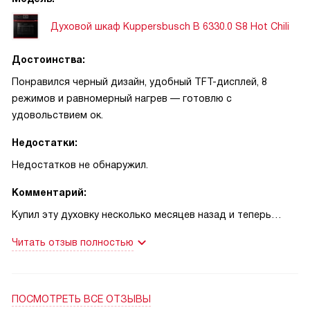
идеально хрустящей, а мясо пропекается равномерно,
сочным внутри и с аппетитной корочкой снаружи. Дизайн
Духовой шкаф Kuppersbusch B 6330.0 S8 Hot Chili
в черном цвете с золотым декором выглядит невероятно
дорого и статусно, став настоящим украшением моей
Достоинства:
кухни.
Понравился черный дизайн, удобный TFT-дисплей, 8
режимов и равномерный нагрев — готовлю с
удовольствием ок.
Недостатки:
Недостатков не обнаружил.
Комментарий:
Купил эту духовку несколько месяцев назад и теперь
готовлю почти каждый день. По опыту мне важна
Читать отзыв полностью
простота управления, поэтому TFT‑дисплей с
графическими полями и поворотные переключатели сразу
понравились. Объём камеры комфортный, покрытие из
öko‑эмали действительно облегчает чистку: жир не
ПОСМОТРЕТЬ ВСЕ ОТЗЫВЫ