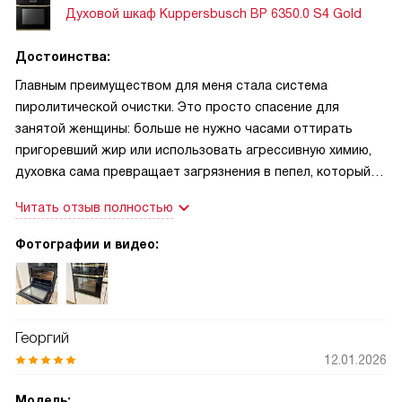
Духовой шкаф Kuppersbusch BP 6350.0 S4 Gold
Достоинства:
Главным преимуществом для меня стала система
пиролитической очистки. Это просто спасение для
занятой женщины: больше не нужно часами оттирать
пригоревший жир или использовать агрессивную химию,
духовка сама превращает загрязнения в пепел, который
легко смахнуть тряпочкой. Также хочу отметить функцию
Читать отзыв полностью
«Блокировка от детей» — с маленьким ребенком в доме
это критически важно, теперь я спокойна, что малыш
Фотографии и видео:
случайно не изменит настройки или не обожжется. Очень
порадовало наличие четырех стекол в дверце: внешняя
поверхность остается практически холодной даже во
время длительного приготовления на высоких
Георгий
температурах, что исключает риск ожогов при случайном
12.01.2026
касании. Отдельного упоминания заслуживает режим
«Пицца» и конвекция с грилем: корочка получается
Модель: