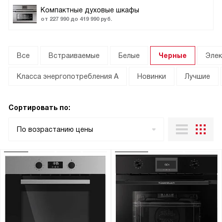
Компактные духовые шкафы
от 227 990 до 419 990 руб.
Все
Встраиваемые
Белые
Черные
Элек
Класса энергопотребления А
Новинки
Лучшие
Сортировать по:
По возрастанию цены