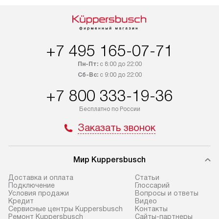
и Санкт-Петербургу. Выезд за МКАД
специальным ле
и КАД оплачивается
подключается б
дополнительно. Возможна
мастера за МКА
доставка товаров по России.
за дополнительн
+7 495 165-07-71
Пн-Пт:
с 8:00 до 22:00
Сб-Вс:
с 9:00 до 22:00
+7 800 333-19-36
Бесплатно по России
Заказать звонок
Мир Kuppersbusch
Доставка и оплата
Cтатьи
Подключение
Глоссарий
Условия продажи
Вопросы и ответы
Кредит
Видео
Сервисные центры Kuppersbusch
Контакты
Ремонт Kuppersbusch
Сайты-партнеры