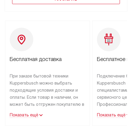
Бесплатная доставка
Бесплатное п
При заказе бытовой техники
Подключение бы
Kuppersbusch можно выбрать
Kuppersbusch о
подходящие условия доставки и
специалистами 
оплаты. Если товар в наличии, он
сервисного цент
может быть отгружен покупателю в
Профессиональн
течение трех дней. Техника со
гарантия долгой
Показать ещё
Показать ещё
специальным лейблом
эксплуатации тех
доставляется бесплатно по Москве
Санкт-Петербург