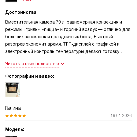
Достоинства:
Вместительная камера 70 л, равномерная конвекция и
режимы «гриль», «пицца» и горячий воздух — отлично для
больших запеканок и праздничных блюд. Быстрый
разогрев экономит время, TFT‑дисплей с графикой и
электронный контроль температуры делают готовку
понятной. Нравится энергосбережение (класс A+),
Читать отзыв полностью
галогенное освещение и эко‑режим. Есть блокировка от
детей и автоотключение — спокойнее за безопасность на
Фотографии и видео:
кухне.
Галина
19.01.2026
Модель: