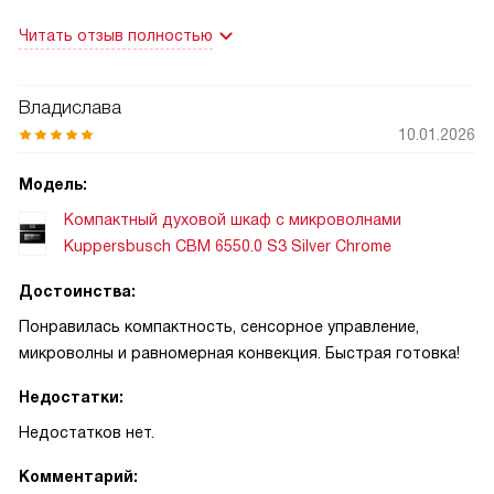
дней оценил быстрый разогрев: выставил температуру,
Читать отзыв полностью
через пару минут можно ставить блюдо. Пиролитическая
очистка реально выручает — после мяса и запеканки
достаточно одного цикла, и внутренняя камера почти как
Владислава
новая. TFT‑дисплей удобен: все режимы читаются
10.01.2026
наглядно, настройки интуитивны, таймер и отсрочка
старта работают без сбоев.
Модель:
Компактный духовой шкаф с микроволнами
Особенно запомнился первый вечер с пиццей:
Kuppersbusch CBM 6550.0 S3 Silver Chrome
использовал режим «пицца» и камень для выпечки из
комплекта. Тесто получилось с хрустящей корочкой, а
Достоинства:
верх — равномерно подрумянился. Жена и дети были в
Понравилась компактность, сенсорное управление,
восторге, и с тех пор домашние пиццы стали регулярной
микроволны и равномерная конвекция. Быстрая готовка!
традицией. Еще один случай: неожиданно пришли друзья,
нужно было быстро запечь курицу и пару блюд. Включил
Недостатки:
турбо и большой гриль, выставил электронный контроль
Недостатков нет.
температуры — все приготовилось ровно и быстро. Гости
отметили, что мясо сочное, а хруст — отличный!
Комментарий: