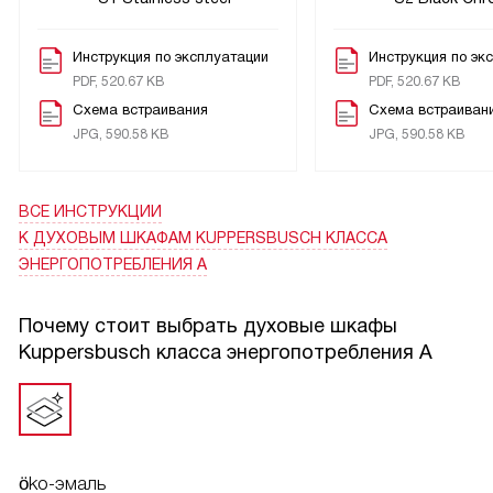
на тренировку. Всё получилось быстро и без лишних
манипуляций, еда была тёплая и безопасная.
Инструкция по эксплуатации
Инструкция по эк
Управление интуитивное, кнопки и ручки понятны с
PDF, 520.67 KB
PDF, 520.67 KB
первого раза, потому я не копаюсь в инструкциях. Чистка
Схема встраивания
Схема встраиван
не занимает много времени: поверхность снимается легко,
JPG, 590.58 KB
JPG, 590.58 KB
внутренность отмывается без особых усилий. Рабочая
поверхность и подсветка помогают контролировать
процесс, что удобно при приготовлении нескольких блюд
ВСЕ ИНСТРУКЦИИ
подряд. В общем, прибор стал для меня надёжным
К ДУХОВЫМ ШКАФАМ KUPPERSBUSCH КЛАССА
помощником на кухне. Рекомендую тем, кто ценит
ЭНЕРГОПОТРЕБЛЕНИЯ А
удобство и стабильный результат в готовке.
Почему стоит выбрать духовые шкафы
Kuppersbusch класса энергопотребления А
öko-эмаль