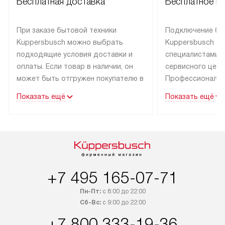
Бесплатная доставка
Бесплатное п
При заказе бытовой техники
Подключение бы
Kuppersbusch можно выбрать
Kuppersbusch о
подходящие условия доставки и
специалистами 
оплаты. Если товар в наличии, он
сервисного цент
может быть отгружен покупателю в
Профессиональн
течение трех дней. Техника со
гарантия долгой
Показать ещё
Показать ещё
специальным лейблом
эксплуатации тех
доставляется бесплатно по Москве
Санкт-Петербург
и Санкт-Петербургу. Выезд за МКАД
специальным ле
и КАД оплачивается
подключается б
дополнительно. Возможна
мастера за МКА
доставка товаров по России.
за дополнительн
+7 495 165-07-71
Пн-Пт:
с 8:00 до 22:00
Сб-Вс:
с 9:00 до 22:00
+7 800 333-19-36