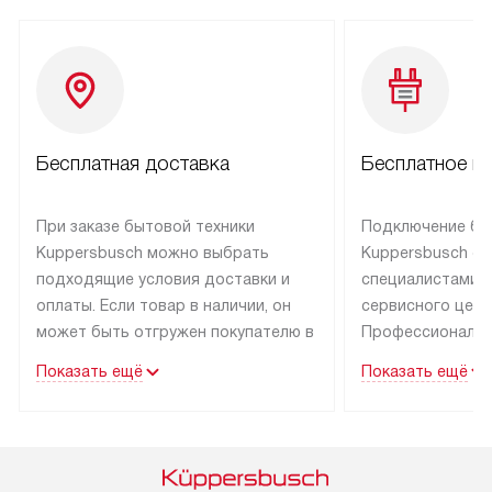
Бесплатная доставка
Бесплатное п
При заказе бытовой техники
Подключение бы
Kuppersbusch можно выбрать
Kuppersbusch о
подходящие условия доставки и
специалистами 
оплаты. Если товар в наличии, он
сервисного цент
может быть отгружен покупателю в
Профессиональн
течение трех дней. Техника со
гарантия долгой
Показать ещё
Показать ещё
специальным лейблом
эксплуатации тех
доставляется бесплатно по Москве
Санкт-Петербург
и Санкт-Петербургу. Выезд за МКАД
специальным ле
и КАД оплачивается
подключается б
дополнительно. Возможна
мастера за МКА