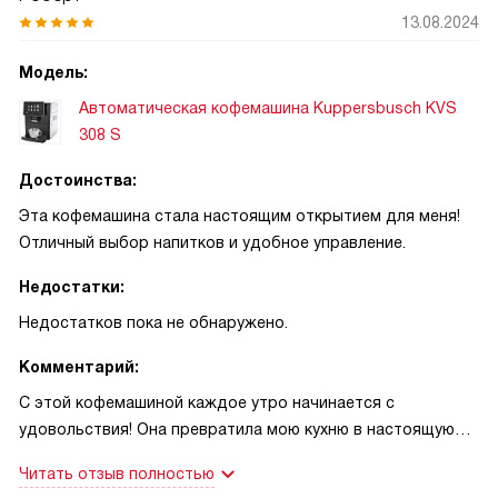
до утонченного латте макиато. И все это можно
13.08.2024
приготовить в одной чашке или сразу в двух, если утро
начинается в компании с любимым человеком.
Модель:
Особенно мне нравится функция автоматического
Автоматическая кофемашина Kuppersbusch KVS
ополаскивания системы при включении и выключении -
308 S
это очень удобно и позволяет экономить время на
уборку. А еще есть автоматическая программа удаления
Достоинства:
накипи и чистки, что обеспечивает долгую и надежную
Эта кофемашина стала настоящим открытием для меня!
работу машины.
Отличный выбор напитков и удобное управление.
Я не могу не отметить, как удобно регулировать степень
помола зерен и крепость кофе - каждый раз получается
Недостатки:
идеальный напиток именно под мою руку! Индикация
Недостатков пока не обнаружено.
наличия воды и зерен кофе тоже очень полезная функция
- так я всегда знаю, когда пора пополнить запасы.
Комментарий:
Также мне нравится, что в машине есть отсек для
С этой кофемашиной каждое утро начинается с
кофейных зерен и съемный контейнер для воды - это
удовольствия! Она превратила мою кухню в настоящую
очень удобно и практично. Мощность подключения
домашнюю кофейню. Я просто влюблен в то, как легко и
вполне достаточна для быстрого приготовления напитка,
Читать отзыв полностью
быстро она готовит кофе. Регулировка степени помола
а максимальное давление помпы обеспечивает отличное