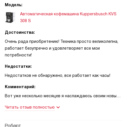
Модель:
Автоматическая кофемашина Kuppersbusch KVS
308 S
Достоинства:
Очень рада приобретению! Техника просто великолепна,
работает безупречно и удовлетворяет все мои
потребности!
Недостатки:
Недостатков не обнаружено, все работает как часы!
Комментарий:
Вот уже несколько месяцев я наслаждаюсь своим новым
помощником на кухне. Каждое утро начинается с
Читать отзыв полностью
ароматного кофе, который я могу сделать прямо у себя
дома! Мне нравится, что есть возможность выбирать
между разными видами кофе - от классического эспрессо
Роберт