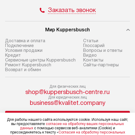
и отдельная доставка аксессуаров
и регулярное об
Заказать звонок
не предусмотрена.
обеспечивают п
и эффективную 
В оговоренный день служба
техники, предо
Мир Kuppersbusch
доставки доставит упакованный
ошибки и прежд
прибор до двери или прихожей.
Доставка и оплата
Cтатьи
Если необходимо переместить
Готовые коммун
Подключение
Глоссарий
Условия продажи
Вопросы и ответы
прибор до места установки,
предполагают, в
Кредит
Видео
пожалуйста, предварительно
от категории, на
Сервисные центры Kuppersbusch
Контакты
Ремонт Kuppersbusch
Сайты-партнеры
уточните это с менеджером.
установленной р
Возврат и обмен
За данную услугу взимается
к воде, крана и 
дополнительная плата. Важно
слива. Стандарт
Для физических лиц
учитывать, что если размеры
включает в себя:
shop@kuppersbusch-centre.ru
прибора не позволяют ему пройти
транспортировоч
Для юридических лиц
business@kvalitet.company
через дверной проем, сотрудники
разблокировку п
транспортной службы не могут
соединение отде
НАПИСАТЬ РУКОВОДСТВУ
демонтировать дверцы, ручки или
монтаж техники 
Для работы нашего сайта используются cookie. Используя наш сайт,
вы предоставляете
согласие на обработку ваших персональных
другие выступающие элементы, так
на место с пров
данных
с помощью сервисов веб-аналитики (Cookie) и
как это может привести к отказу
подключение к 
Политика конфиденциальности
присоединяетесь к тексту «
Согласия на обработку персональных