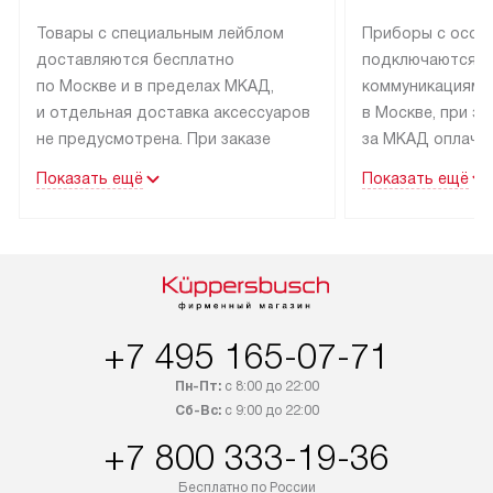
Товары с специальным лейблом
Приборы с особ
доставляются бесплатно
подключаются к
по Москве и в пределах МКАД,
коммуникациям 
и отдельная доставка аксессуаров
в Москве, при э
не предусмотрена. При заказе
за МКАД оплачив
бытовой техники от Kuppersbusch,
Специалисты сер
Показать ещё
Показать ещё
рекомендуем обсудить
партнера заним
с менеджером удобное время
подключением б
доставки и способ оплаты. Товары
Kuppersbusch. У
со статусом «В наличии» могут
профессиональн
быть отправлены покупателю
осуществляется
в течение трех дней. Если вам
плату, и дополни
+7 495 165-07-71
интересен товар «Под заказ»,
по монтажу опла
обсудите возможность его
прайсу. Сервис 
Пн-Пт:
с 8:00 до 22:00
приобретения с менеджером сайта.
гарантию 1 год 
Сб-Вс:
с 9:00 до 22:00
Товары с специальным лейблом
работы и испол
+7 800 333-19-36
доставляются бесплатно
материалы. Про
по Москве в пределах МКАД,
установление, п
Бесплатно по России