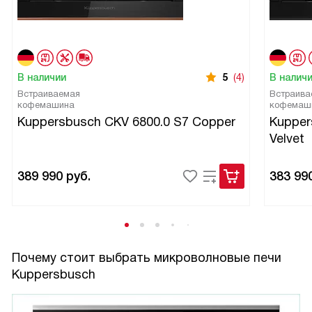
В наличии
5
(4)
В налич
Встраиваемая
Встраива
кофемашина
кофемаш
Kuppersbusch CKV 6800.0 S7 Copper
Kupper
Velvet
389 990
руб.
383 99
Почему стоит выбрать микроволновые печи
Kuppersbusch