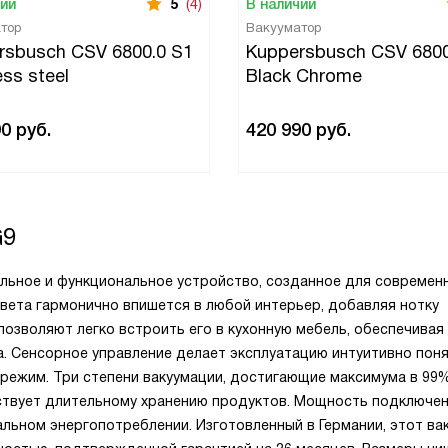
чии
5
(4)
В наличии
тор
Вакууматор
rsbusch CSV 6800.0 S1
Kuppersbusch CSV 6800
ess steel
Black Chrome
90
руб.
420 990
руб.
G9
ильное и функциональное устройство, созданное для современ
 цвета гармонично впишется в любой интерьер, добавляя нотку
позволяют легко встроить его в кухонную мебель, обеспечивая
. Сенсорное управление делает эксплуатацию интуитивно поня
режим. Три степени вакуумации, достигающие максимума в 99%
твует длительному хранению продуктов. Мощность подключени
льном энергопотреблении. Изготовленный в Германии, этот ва