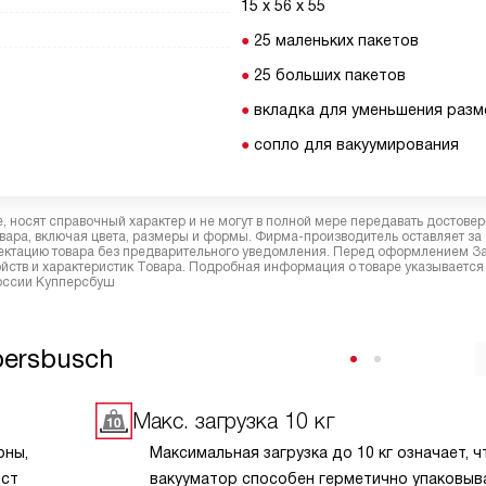
15 х 56 х 55
25 маленьких пакетов
25 больших пакетов
вкладка для уменьшения раз
сопло для вакуумирования
 носят справочный характер и не могут в полной мере передавать достове
вара, включая цвета, размеры и формы. Фирма-производитель оставляет за
лектацию товара без предварительного уведомления. Перед оформлением З
йств и характеристик Товара. Подробная информация о товаре указывается
России Купперсбуш
persbusch
Макс. загрузка 10 кг
оны,
Максимальная загрузка до 10 кг означает, ч
ост
вакууматор способен герметично упаковыв