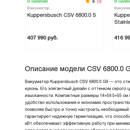
В наличии
5
(3)
В нали
Вакууматор
Вакуума
Kuppersbusch CSV 6800.0 S
Kuppe
Stainl
407 990
руб.
416 9
Описание модели
CSV 6800.0 
Вакууматор Kuppersbusch CSV 6800.0 G9 — это ст
кухонь. Его элегантный дизайн с оттенком серого
изысканности. Компактные размеры 14×59.5×55 см 
удобство использования и экономию пространства
позволяя быстро и точно настроить необходимый 
гарантируют надежную герметизацию, что способс
кВт обеспечивает эффективную работу при минима