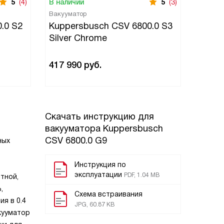
5
(4)
В наличии
5
(3)
В нали
Вакууматор
Вакуум
.0 S2
Kuppersbusch CSV 6800.0 S3
Kuppe
Silver Chrome
Gold
417 990
руб.
420 9
Скачать инструкцию для
вакууматора
Kuppersbusch
CSV 6800.0 G9
ных
Инструкция по
эксплуатации
PDF, 1.04 MB
тной,
,
Схема встраивания
я в 0.4
JPG, 60.87 KB
кууматор