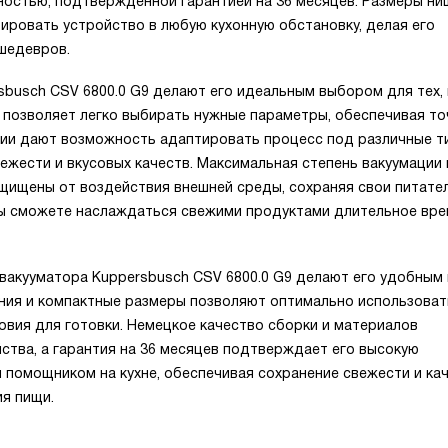
ностью, подтвержденной гарантией на 36 месяцев. Размеры ни
рировать устройство в любую кухонную обстановку, делая его
шедевров.
sbusch CSV 6800.0 G9 делают его идеальным выбором для тех, 
 позволяет легко выбирать нужные параметры, обеспечивая то
ции дают возможность адаптировать процесс под различные т
ежести и вкусовых качеств. Максимальная степень вакуумации
ащищены от воздействия внешней среды, сохраняя свои питате
 вы сможете наслаждаться свежими продуктами длительное вре
вакууматора Kuppersbusch CSV 6800.0 G9 делают его удобным 
ания и компактные размеры позволяют оптимально использоват
овия для готовки. Немецкое качество сборки и материалов
ства, а гарантия на 36 месяцев подтверждает его высокую
 помощником на кухне, обеспечивая сохранение свежести и ка
ия пищи.