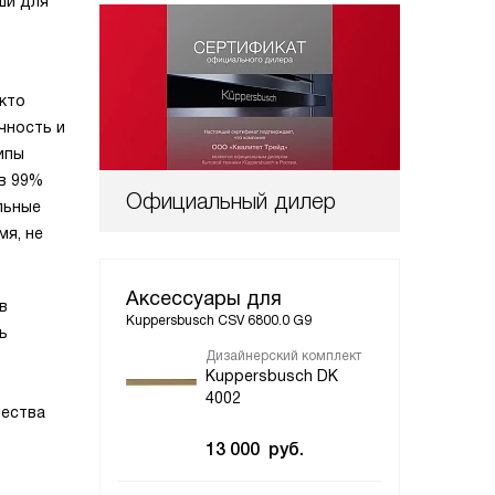
ши для
кто
чность и
ипы
 в 99%
Официальный дилер
льные
мя, не
Аксессуары для
в
Kuppersbusch CSV 6800.0 G9
ь
Дизайнерский комплект
Kuppersbusch DK
4002
чества
13 000
руб.