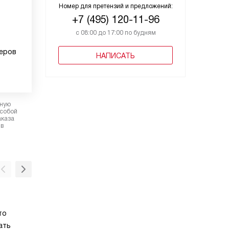
Номер для претензий и предложений:
+7 (495) 120-11-96
с 08:00 до 17:00 по будням
меров
НАПИСАТЬ
рную
 собой
аказа
 в
Открывание нажатием
то
Данная опция позволяет избавить технику о
ать
Это сделано по эстетическим или функцио