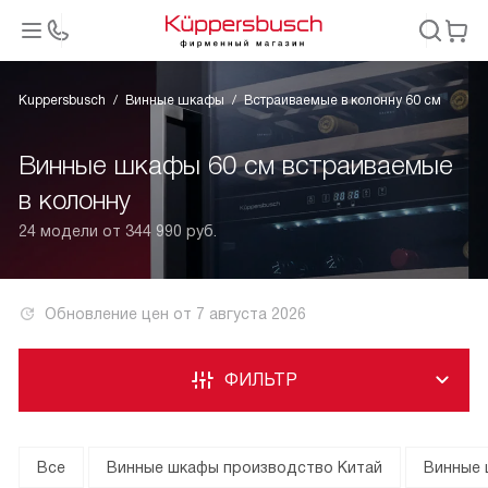
Kuppersbusch
Винные шкафы
Встраиваемые в колонну 60 см
Винные шкафы 60 см встраиваемые
в колонну
24 модели от 344 990 руб.
Обновление цен от
7 августа 2026
ФИЛЬТР
Все
Винные шкафы производство Китай
Винные 