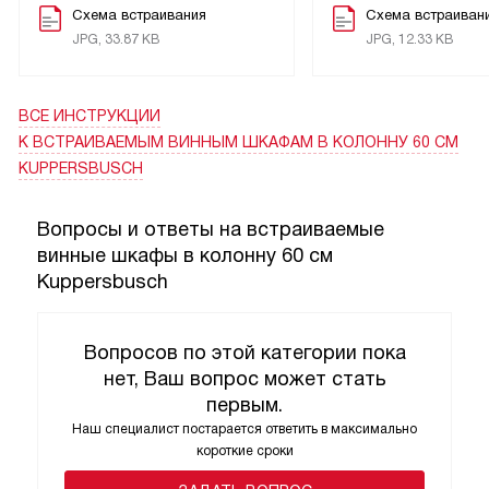
боишься оставить дверь при загруженной кухне.
Схема встраивания
Схема встраиван
Энергопотребление на хорошем уровне, для постоянного
JPG, 33.87 KB
JPG, 12.33 KB
хранения это важно.
История из жизни: ставил шкаф сам, фиксировал в колонну
ВСЕ ИНСТРУКЦИИ
— всё прошло без сюрпризов, монтаж простой. На первой
К ВСТРАИВАЕМЫМ ВИННЫМ ШКАФАМ В КОЛОННУ 60 СМ
домашней вечеринке шкаф выдержал наплыв гостей: из
KUPPERSBUSCH
коробок выгрузил почти всю новую партию, и она
поместилась без проблем — удобство хранения реально
Вопросы и ответы на встраиваемые
ощутил! В другой раз наблюдал, как одна бутылка,
винные шкафы в колонну 60 см
которую я оставил на верхней полке при выносе тарелок,
Kuppersbusch
не упала благодаря плотной фиксации полок — мелочь, но
приятно.
Вопросов по этой категории пока
нет, Ваш вопрос может стать
В целом впечатления положительные: функционал
первым.
соответствует заявленному, внешность радует,
использовать легко. Рекомендую тем, кто хочет
Наш специалист постарается ответить в максимально
короткие сроки
аккуратное и надежное решение для домашней коллекции!