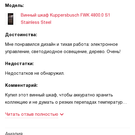
Модель:
Винный шкаф Kuppersbusch FWK 4800.0 S1
Stainless Steel
Достоинства:
Мне понравился дизайн и тихая работа: электронное
управление, светодиодное освещение, дерево. Очень!
Недостатки:
Недостатков не обнаружил.
Комментарий:
Купил этот винный шкаф, чтобы аккуратно хранить
коллекцию и не думать о резких перепадах температуры.
С самого начала порадовал внешний вид — черное стекло
Читать отзыв полностью
вписалось в кухню и не режет глаз. Управление простое,
кнопки понятны, цифровой дисплей читается без
подсветки. Первую вечеринку с друзьями устроил через
Амалия