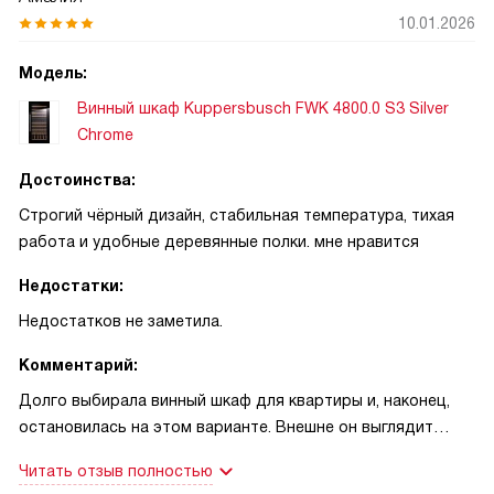
пару недель: в верхней секции держал белые вина при
10.01.2026
чуть более низкой температуре, внизу — красные. Разница
в восприятии была заметна, и гости отметили, что букеты
Модель:
раскрываются ровно так, как и задумывалось. Это был
Винный шкаф Kuppersbusch FWK 4800.0 S3 Silver
чистый момент удовольствия!
Chrome
Еще одна ситуация: вечером вернулся с работы и
Достоинства:
поставил пару дорогих бутылок на полку, которая
Строгий чёрный дизайн, стабильная температура, тихая
оказалась удобной по высоте и не скользила —
работа и удобные деревянные полки. мне нравится
деревянные полки выглядят дороже, чем я ожидал. Шкаф
работает тихо — при ночном прослушивании сразу не
Недостатки:
поймешь, что он включен, что для квартиры важно.
Недостатков не заметила.
Светодиодное освещение приятно мягкое, не слепит при
осмотре коллекции. Заходя на кухню, иногда просто
Комментарий:
открываю стеклянную дверь, чтобы полюбоваться
Долго выбирала винный шкаф для квартиры и, наконец,
этикетками — нравится ощущение порядка и заботы о
остановилась на этом варианте. Внешне он выглядит
вине.
аккуратно и современно: чёрное стекло с серебристой
Читать отзыв полностью
фурнитурой не бросается, но при этом интерьер не
Минусы, если быть придирчивым: время от времени