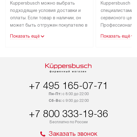
Kuppersbusch можно выбрать
Kuppersbusch о
подходящие условия доставки и
специалистами 
оплаты. Если товар в наличии, он
сервисного цент
может быть отгружен покупателю в
Профессиональн
течение трех дней. Техника со
гарантия долгой
Показать ещё
Показать ещё
специальным лейблом
эксплуатации тех
доставляется бесплатно по Москве
Санкт-Петербург
и Санкт-Петербургу. Выезд за МКАД
специальным ле
и КАД оплачивается
подключается б
дополнительно. Возможна
мастера за МКА
доставка товаров по России.
за дополнительн
+7 495 165-07-71
Пн-Пт:
с 8:00 до 22:00
Сб-Вс:
с 9:00 до 22:00
+7 800 333-19-36
Бесплатно по России
Заказать звонок