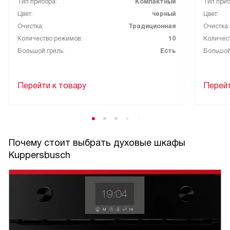
Тип прибора:
Компактный
Тип приб
Цвет:
черный
Цвет:
Очистка:
Традиционная
Очистка:
Количество режимов:
10
Количес
Большой гриль:
Есть
Большой
Перейти к товару
Перейт
Почему стоит выбрать духовые шкафы
Kuppersbusch