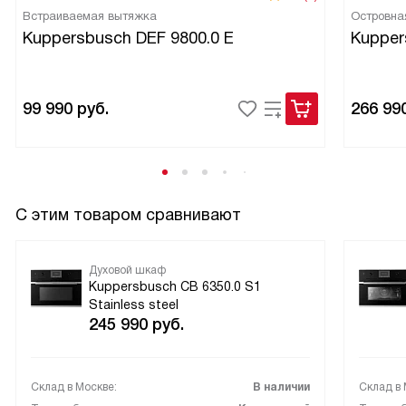
Встраиваемая вытяжка
Островна
Важно отметить, что духовка имеет очень эффективную
Kuppersbusch DEF 9800.0 E
Kupper
систему охлаждения и автоматическое защитное
отключение, что обеспечивает безопасность
использования.
Я доволен покупкой и с уверенностью могу
99 990
руб.
266 99
рекомендовать эту духовку всем, кто ценит качество,
функциональность и стиль в бытовой технике.
С этим товаром сравнивают
Духовой шкаф
Kuppersbusch CB 6350.0 S1
Stainless steel
245 990
руб.
Склад в Москве:
В наличии
Склад в 