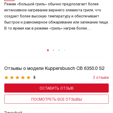
Режим «большой гриль» обычно предполагает более
интенсивное нагревание верхнего элемента гриля, что
создает более высокую температуру и обеспечивает
быстрое и равномерное обжаривание или запекание пищи.
В то время как в режиме «гриль» нагрев более
сбалансирован и может быть менее интенсивным.
В режиме «большой гриль» также может быть
использовано более интенсивное циркулирование
горячего воздуха внутри духовки, что способствует
равномерному прожариванию пищи.
Отзывы о модели Kuppersbusch CB 6350.0 S2
5
2 отзыва
ОСТАВИТЬ ОТЗЫВ
ПОСМОТРЕТЬ ВСЕ ОТЗЫВЫ
Тимофей