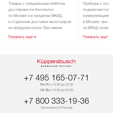
Товары с специальным лейблом
Приборы с особ
доставляются бесплатно
подключаются к
по Москве и в пределах МКАД,
коммуникациям 
и отдельная доставка аксессуаров
в Москве, при э
не предусмотрена. При заказе
за МКАД оплачив
бытовой техники от Kuppersbusch,
Специалисты сер
Показать ещё
Показать ещё
рекомендуем обсудить
партнера заним
с менеджером удобное время
подключением б
доставки и способ оплаты. Товары
Kuppersbusch. У
со статусом «В наличии» могут
профессиональн
быть отправлены покупателю
осуществляется
в течение трех дней. Если вам
плату, и дополни
+7 495 165-07-71
интересен товар «Под заказ»,
по монтажу опла
обсудите возможность его
прайсу. Сервис 
Пн-Пт:
с 8:00 до 22:00
приобретения с менеджером сайта.
гарантию 1 год 
Сб-Вс:
с 9:00 до 22:00
Товары с специальным лейблом
работы и испол
+7 800 333-19-36
доставляются бесплатно
материалы. Про
по Москве в пределах МКАД,
установление, п
Бесплатно по России
и отдельная доставка аксессуаров
и регулярное об