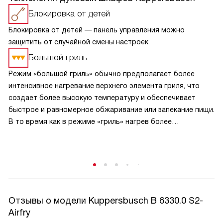
Блокировка от детей
Блокировка от детей — панель управления можно
защитить от случайной смены настроек.
Большой гриль
Режим «большой гриль» обычно предполагает более
интенсивное нагревание верхнего элемента гриля, что
создает более высокую температуру и обеспечивает
быстрое и равномерное обжаривание или запекание пищи.
В то время как в режиме «гриль» нагрев более
сбалансирован и может быть менее интенсивным.
В режиме «большой гриль» также может быть
использовано более интенсивное циркулирование
горячего воздуха внутри духовки, что способствует
равномерному прожариванию пищи.
Отзывы о модели Kuppersbusch B 6330.0 S2-
Airfry