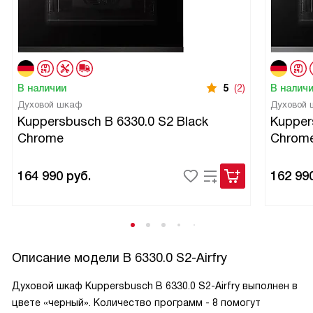
В наличии
5
(2)
В налич
Духовой шкаф
Духовой
Kuppersbusch B 6330.0 S2 Black
Kupper
Chrome
Chrom
164 990
руб.
162 99
Описание модели
B 6330.0 S2-Airfry
Духовой шкаф Kuppersbusch B 6330.0 S2-Airfry выполнен в
цвете «черный». Количество программ - 8 помогут