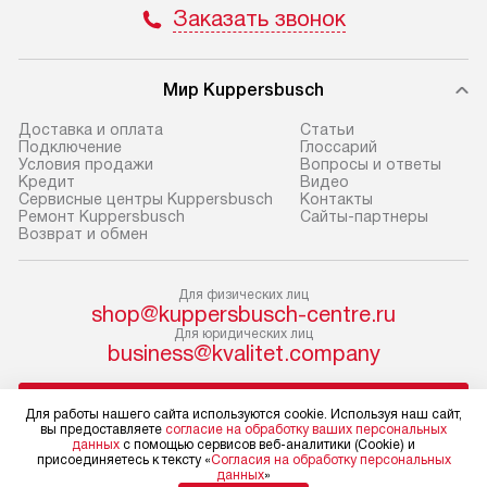
Заказать звонок
не предусмотрена.
обеспечивают п
и эффективную 
В оговоренный день служба
техники, предо
Мир Kuppersbusch
доставки доставит упакованный
ошибки и прежд
прибор до двери или прихожей.
Доставка и оплата
Cтатьи
Если необходимо переместить
Готовые коммун
Подключение
Глоссарий
Условия продажи
Вопросы и ответы
прибор до места установки,
предполагают, в
Кредит
Видео
пожалуйста, предварительно
от категории, на
Сервисные центры Kuppersbusch
Контакты
Ремонт Kuppersbusch
Сайты-партнеры
уточните это с менеджером.
установленной р
Возврат и обмен
За данную услугу взимается
к воде, крана и 
дополнительная плата. Важно
слива. Стандарт
Для физических лиц
учитывать, что если размеры
включает в себя:
shop@kuppersbusch-centre.ru
прибора не позволяют ему пройти
транспортировоч
Для юридических лиц
business@kvalitet.company
через дверной проем, сотрудники
разблокировку п
транспортной службы не могут
соединение отде
НАПИСАТЬ РУКОВОДСТВУ
демонтировать дверцы, ручки или
монтаж техники 
Для работы нашего сайта используются cookie. Используя наш сайт,
вы предоставляете
согласие на обработку ваших персональных
другие выступающие элементы, так
на место с пров
данных
с помощью сервисов веб-аналитики (Cookie) и
как это может привести к отказу
подключение к 
Политика конфиденциальности
присоединяетесь к тексту «
Согласия на обработку персональных
данных
»
Условия продажи
в гарантийном ремонте в будущем.
коммуникациям, 