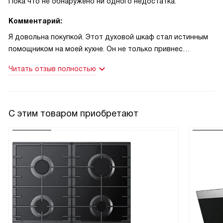
Пока что не обнаружено ни одного недостатка.
Комментарий:
Я довольна покупкой. Этот духовой шкаф стал истинным
помощником на моей кухне. Он не только привнес
современный стиль, но и поразил своей
Читать отзыв полностью
функциональностью. 70 литров объема - это просто
мечта любой хозяйки! Мне нравится, что есть
возможность выбора из 8 режимов нагрева. Это
позволяет мне готовить самые разнообразные блюда, от
С этим товаром приобретают
пиццы до прекрасно запеченного мяса.
Особенно хочется отметить автоматический быстрый
разогрев. Это очень удобно, когда гости уже почти на
пороге, а ужин еще не готов. Конвекция, верхний и нижний
жар, большой гриль - все это делает процесс
приготовления еды удобным и быстрым.
Функция MultiTherm - это просто спасение для меня. Я
люблю экспериментировать с рецептами, и эта функция
позволяет мне готовить несколько блюд одновременно,