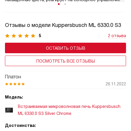
и отображает меню, таймер, уровень мощности
и выбранные программы в удобном графическом
формате. TFT-панель упрощает навигацию по функциям,
Отзывы о модели Kuppersbusch ML 6330.0 S3
делает управление интуитивным даже для новичков
и добавляет технике премиальный вид. В моделях
5
2 отзыва
с автоматическими программами дисплей может
ОСТАВИТЬ ОТЗЫВ
показывать подсказки, этапы приготовления.
ПОСМОТРЕТЬ ВСЕ ОТЗЫВЫ
Платон
26.11.2022
Модель:
Встраиваемая микроволновая печь Kuppersbusch
ML 6330.0 S3 Silver Chrome
Достоинства: