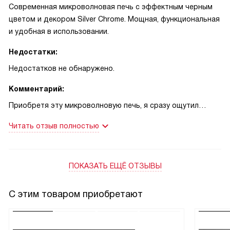
Современная микроволновая печь с эффектным черным
цветом и декором Silver Chrome. Мощная, функциональная
и удобная в использовании.
Недостатки:
Недостатков не обнаружено.
Комментарий:
Приобретя эту микроволновую печь, я сразу ощутил
разницу в качестве приготовления пищи. С ее помощью
Читать отзыв полностью
все стало гораздо проще и быстрее. Она оснащена всеми
необходимыми функциями: грилем, размораживанием,
быстрым разогревом. Дополнительно радует наличие 14
ПОКАЗАТЬ ЕЩЁ ОТЗЫВЫ
автоматических программ, что упрощает процесс
приготовления различных блюд.
Впечатляет и качество материалов - камера из
С этим товаром приобретают
нержавеющей стали с керамическим дном, это
гарантирует долговечность и надежность. Черный цвет
корпуса и декор Silver Chrome придают ей элегантность и