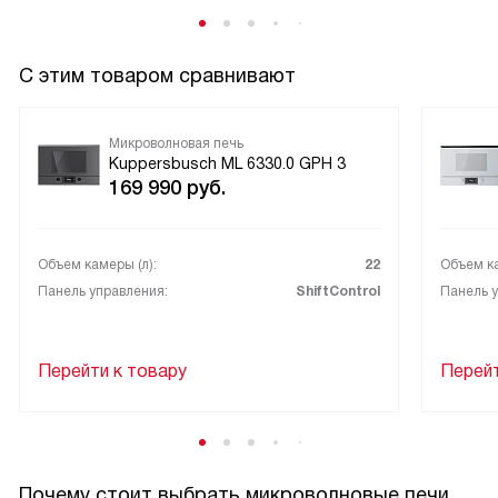
С этим товаром сравнивают
Микроволновая печь
Kuppersbusch ML 6330.0 GPH 3
169 990
руб.
Объем камеры (л):
22
Объем ка
Панель управления:
ShiftControl
Панель у
Перейти к товару
Перейт
Почему стоит выбрать микроволновые печи