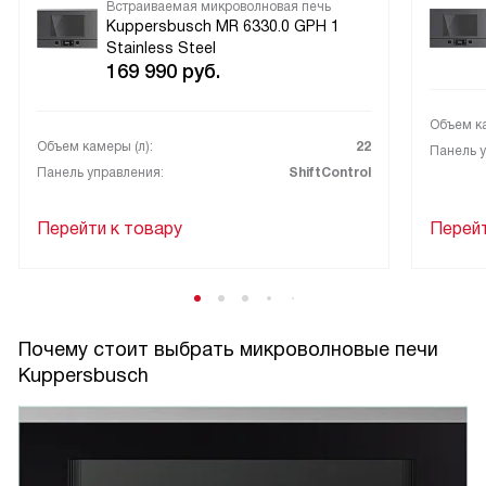
Встраиваемая микроволновая печь
Kuppersbusch MR 6330.0 GPH 1
Stainless Steel
169 990
руб.
Объем ка
Объем камеры (л):
22
Панель у
Панель управления:
ShiftControl
Перейти к товару
Перейт
Почему стоит выбрать микроволновые печи
Kuppersbusch