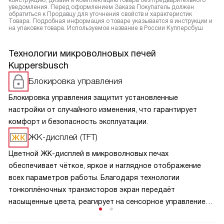
конструкцию, дизайн и комплектацию товара без предварительного
уведомления. Перед оформлением Заказа Покупатель должен
обратиться к Продавцу для уточнения свойств и характеристик
Товара. Подробная информация о товаре указывается в инструкции и
на упаковке товара. Используемое название в России Купперсбуш
Технологии микроволновых печей
Kuppersbusch
Блокировка управления
Блокировка управления защитит установленные
настройки от случайного изменения, что гарантирует
комфорт и безопасность эксплуатации.
ЖК-дисплей (TFT)
Цветной ЖК-дисплей в микроволновых печах
обеспечивает чёткое, яркое и наглядное отображение
всех параметров работы. Благодаря технологии
тонкоплёночных транзисторов экран передаёт
насыщенные цвета, реагирует на сенсорное управление
и отображает меню, таймер, уровень мощности