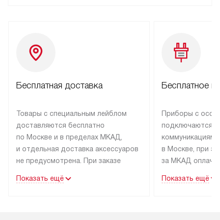
Бесплатная доставка
Бесплатное п
Товары с специальным лейблом
Приборы с особ
доставляются бесплатно
подключаются к
по Москве и в пределах МКАД,
коммуникациям 
и отдельная доставка аксессуаров
в Москве, при э
не предусмотрена. При заказе
за МКАД оплачив
бытовой техники от Kuppersbusch,
Специалисты сер
Показать ещё
Показать ещё
рекомендуем обсудить
партнера заним
с менеджером удобное время
подключением б
доставки и способ оплаты. Товары
Kuppersbusch. У
со статусом «В наличии» могут
профессиональн