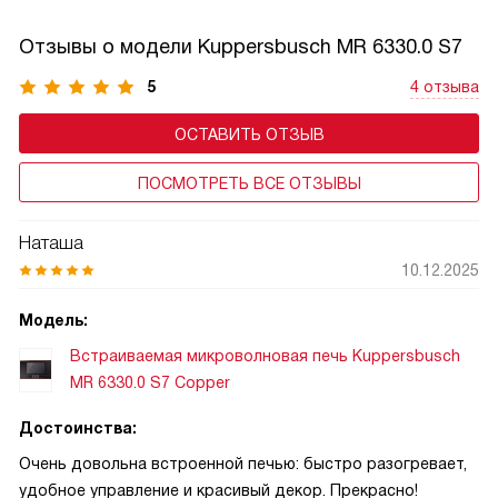
и выбранные программы в удобном графическом
формате. TFT-панель упрощает навигацию по функциям,
Отзывы о модели Kuppersbusch MR 6330.0 S7
делает управление интуитивным даже для новичков
и добавляет технике премиальный вид. В моделях
5
4 отзыва
с автоматическими программами дисплей может
ОСТАВИТЬ ОТЗЫВ
показывать подсказки, этапы приготовления.
ПОСМОТРЕТЬ ВСЕ ОТЗЫВЫ
Наташа
10.12.2025
Модель:
Встраиваемая микроволновая печь Kuppersbusch
MR 6330.0 S7 Copper
Достоинства:
Очень довольна встроенной печью: быстро разогревает,
удобное управление и красивый декор. Прекрасно!