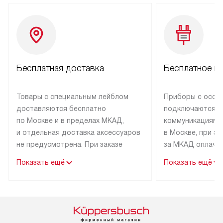
Бесплатная доставка
Бесплатное п
Товары с специальным лейблом
Приборы с особ
доставляются бесплатно
подключаются к
по Москве и в пределах МКАД,
коммуникациям 
и отдельная доставка аксессуаров
в Москве, при э
не предусмотрена. При заказе
за МКАД оплачив
бытовой техники от Kuppersbusch,
Специалисты сер
Показать ещё
Показать ещё
рекомендуем обсудить
партнера заним
с менеджером удобное время
подключением б
доставки и способ оплаты. Товары
Kuppersbusch. У
со статусом «В наличии» могут
профессиональн
быть отправлены покупателю
осуществляется