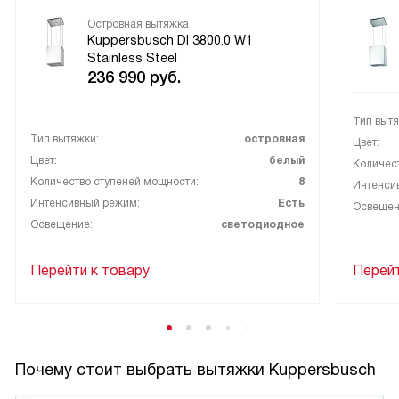
Островная вытяжка
Kuppersbusch DI 3800.0 W1
Stainless Steel
236 990
руб.
Тип вытя
Тип вытяжки:
островная
Цвет:
Цвет:
белый
Количест
Количество ступеней мощности:
8
Интенси
Интенсивный режим:
Есть
Освещен
Освещение:
светодиодное
Перейти к товару
Перейт
Почему стоит выбрать вытяжки Kuppersbusch