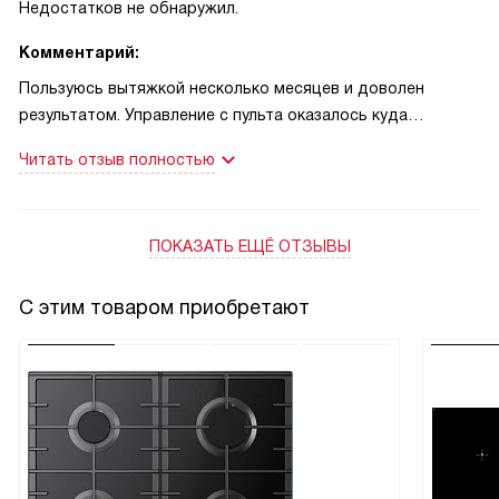
Недостатков не обнаружил.
Комментарий:
Пользуюсь вытяжкой несколько месяцев и доволен
результатом. Управление с пульта оказалось куда
удобнее, чем я ожидал: не надо тянуться или ставить
Читать отзыв полностью
горячую сковороду на паузу, чтобы сменить скорость.
Однажды готовил рыбу и забыл выключить вентилятор —
через двадцать минут запах почти исчез, гости даже не
ПОКАЗАТЬ ЕЩЁ ОТЗЫВЫ
заметили, что было жарено! Это спасло вечер и
настроение.
С этим товаром приобретают
Другой случай: делал большой семейный ужин, много
блюд и сильных ароматов. Переключил на интенсивный
режим на время жарки — кухня быстро очистилась, а
потом плавно вернулся на обычную ступень.
Светодиодное освещение из двух ламп хорошо
подсвечивает рабочую зону, так что не пришлось ставить
дополнительные лампы.