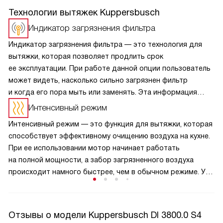
Технологии вытяжек Kuppersbusch
Индикатор загрязнения фильтра
Индикатор загрязнения фильтра — это технология для
вытяжки, которая позволяет продлить срок
ее эксплуатации. При работе данной опции пользователь
может видеть, насколько сильно загрязнен фильтр
и когда его пора мыть или заменять. Эта информация
отображается на дисплее, что позволяет с легкостью
Интенсивный режим
отслеживать состояние компонентов прибора.
Интенсивный режим — это функция для вытяжки, которая
О необходимости чистки или замены элемента сообщает
способствует эффективному очищению воздуха на кухне.
светодиодный сигнал.
При ее использовании мотор начинает работать
на полной мощности, а забор загрязненного воздуха
происходит намного быстрее, чем в обычном режиме. Уже
спустя несколько минут в воздухе не остается следов
дыма, жира, пара или неприятных запахов от готовящихся
продуктов.
Отзывы о модели Kuppersbusch DI 3800.0 S4