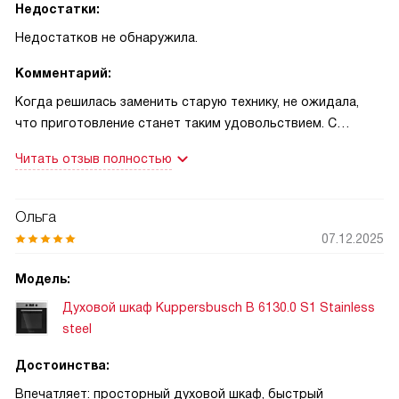
Недостатки:
Недостатков не обнаружила.
Комментарий:
Когда решилась заменить старую технику, не ожидала,
что приготовление станет таким удовольствием. С
самого первого пирога понравилось, как тесто
Читать отзыв полностью
поднимается и корочка получается ровной — мне
постоянно говорят, что десерт похож на тот, что в
кондитерской. Это не просто техника, а часть домашней
Ольга
рутины: я стала чаще экспериментировать с рецептами и
07.12.2025
радовать домочадцев новыми вкусами. Однажды пекла
шарлотку к воскресному обеду, и гости отметили, что она
Модель:
внутри воздушная, а сверху — хрустящая. Было особенно
Духовой шкаф Kuppersbusch B 6130.0 S1 Stainless
приятно: муж похвалил и попросил рецепт, а это для меня
steel
важнее всяких характеристик.
Достоинства:
В другой раз готовила запечённую курицу для большой
Впечатляет: просторный духовой шкаф, быстрый