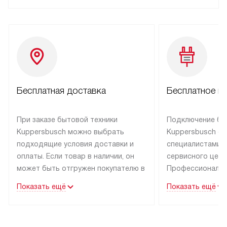
Бесплатная доставка
Бесплатное п
При заказе бытовой техники
Подключение бы
Kuppersbusch можно выбрать
Kuppersbusch о
подходящие условия доставки и
специалистами 
оплаты. Если товар в наличии, он
сервисного цент
может быть отгружен покупателю в
Профессиональн
течение трех дней. Техника со
гарантия долгой
Показать ещё
Показать ещё
специальным лейблом
эксплуатации тех
доставляется бесплатно по Москве
Санкт-Петербург
и Санкт-Петербургу. Выезд за МКАД
специальным ле