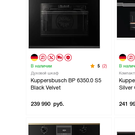
В наличии
5
(2)
В нали
Духовой шкаф
Компакт
Kuppersbusch BP 6350.0 S5
Kuppe
Black Velvet
Silve
239 990
руб.
241 9