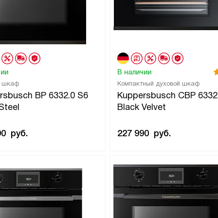
чии
В наличии
й шкаф
Компактный духовой шкаф
rsbusch BP 6332.0 S6
Kuppersbusch CBP 6332
Steel
Black Velvet
90
руб.
227 990
руб.