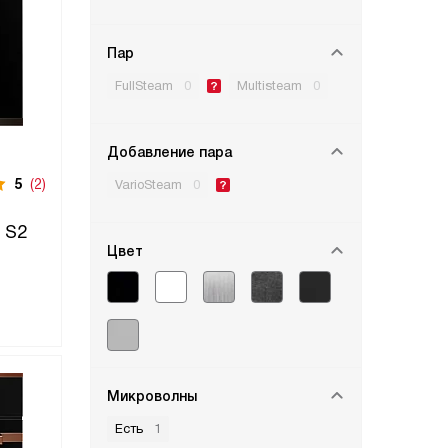
Пар
FullSteam
0
Multisteam
0
Добавление пара
5
(2)
VarioSteam
0
 S2
Цвет
Микроволны
Есть
1