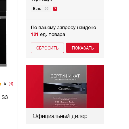
Есть
56
По вашему запросу найдено
121
ед. товара
СБРОСИТЬ
5
(4)
 S3
Официальный дилер