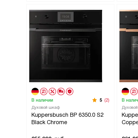
В наличии
5
(2)
В нали
Духовой шкаф
Духово
Kuppersbusch BP 6350.0 S2
Kuppe
Black Chrome
Coppe