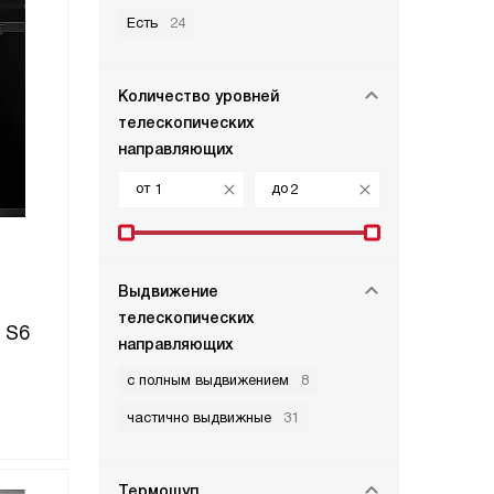
Есть
24
Количество уровней
телескопических
направляющих
от
до
Выдвижение
телескопических
 S6
направляющих
c полным выдвижением
8
частично выдвижные
31
Термощуп