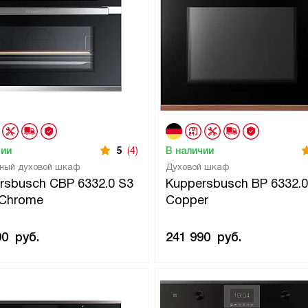
чии
5
(4)
В наличии
ный духовой шкаф
Духовой шкаф
rsbusch CBP 6332.0 S3
Kuppersbusch BP 6332.0
r Chrome
Copper
90
руб.
241 990
руб.