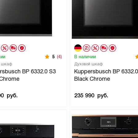
чии
5
(4)
В наличии
й шкаф
Духовой шкаф
rsbusch BP 6332.0 S3
Kuppersbusch BP 6332.0
r Chrome
Black Chrome
90
руб.
235 990
руб.