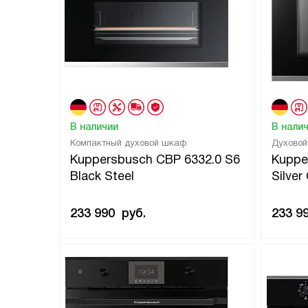
В наличии
В нали
Компактный духовой шкаф
Духово
Kuppersbusch CBP 6332.0 S6
Kuppe
Black Steel
Silve
233 990
руб.
233 9