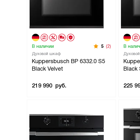
В наличии
5
(2)
В нали
Духовой шкаф
Духово
Kuppersbusch BP 6332.0 S5
Kuppe
Black Velvet
Black 
219 990
руб.
225 9