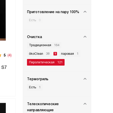
Приготовление на пару 100%
Есть
0
Очистка
Традиционная
164
ökoClean
38
паровая
1
5
(4)
Пиролитическая
121
 S7
Термогриль
Есть
1
Телескопические
направляющие