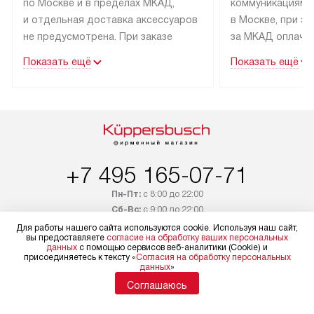
по Москве и в пределах МКАД,
коммуникациям 
и отдельная доставка аксессуаров
в Москве, при э
не предусмотрена. При заказе
за МКАД оплачив
бытовой техники от Kuppersbusch,
Специалисты сер
Показать ещё
Показать ещё
рекомендуем обсудить
партнера заним
с менеджером удобное время
подключением б
доставки и способ оплаты. Товары
Kuppersbusch. У
со статусом «В наличии» могут
профессиональн
быть отправлены покупателю
осуществляется
в течение трех дней. Если вам
плату, и дополни
+7 495 165-07-71
интересен товар «Под заказ»,
по монтажу опла
обсудите возможность его
прайсу. Сервис 
Пн-Пт:
с 8:00 до 22:00
приобретения с менеджером сайта.
гарантию 1 год 
Сб-Вс:
с 9:00 до 22:00
Товары с специальным лейблом
работы и испол
Для работы нашего сайта используются cookie. Используя наш сайт,
+7 800 333-19-36
доставляются бесплатно
материалы. Про
вы предоставляете
согласие на обработку ваших персональных
данных
с помощью сервисов веб-аналитики (Cookie) и
по Москве в пределах МКАД,
установление, п
присоединяетесь к тексту «
Согласия на обработку персональных
Бесплатно по России
данных
»
и отдельная доставка аксессуаров
и регулярное об
Заказать звонок
Соглашаюсь
не предусмотрена.
обеспечивают п
и эффективную 