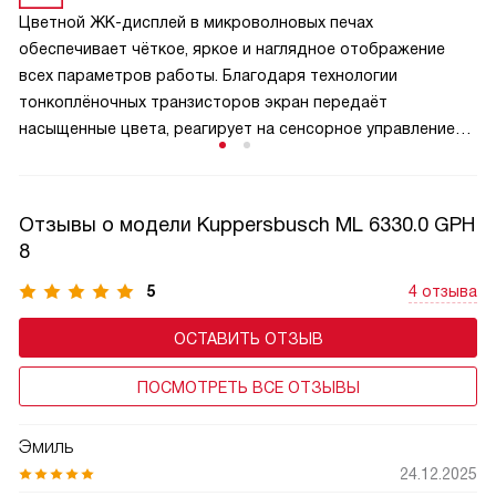
Цветной ЖК-дисплей в микроволновых печах
обеспечивает чёткое, яркое и наглядное отображение
всех параметров работы. Благодаря технологии
тонкоплёночных транзисторов экран передаёт
насыщенные цвета, реагирует на сенсорное управление
и отображает меню, таймер, уровень мощности
и выбранные программы в удобном графическом
формате. TFT-панель упрощает навигацию по функциям,
Отзывы о модели Kuppersbusch ML 6330.0 GPH
делает управление интуитивным даже для новичков
8
и добавляет технике премиальный вид. В моделях
с автоматическими программами дисплей может
5
4 отзыва
показывать подсказки, этапы приготовления.
ОСТАВИТЬ ОТЗЫВ
ПОСМОТРЕТЬ ВСЕ ОТЗЫВЫ
Эмиль
24.12.2025