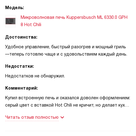
Модель:
Микроволновая печь Kuppersbusch ML 6330.0 GPH
8 Hot Chili
Достоинства:
Удобное управление, быстрый разогрев и мощный гриль
—теперь готовлю чаще и с удовольствием каждый день.
Недостатки:
Недостатков не обнаружил.
Комментарий:
Купил встроенную печь и оказался доволен оформлением:
серый цвет с вставкой Hot Chili не кричит, но делает кухню
интереснее. Внутри камера из нержавеющей стали с
Читать отзыв полностью
керамическим дном реально облегчает чистку: жир и
подтеки снимаются проще, чем в старой технике.
Электронная панель с цветным экраном понятна с