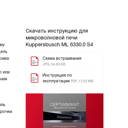
Скачать инструкцию для
микроволновой печи
Kuppersbusch ML 6330.0 S4
ому
дель
грева
Схема встраивания
JPG, 54.63 KB
о или
Инструкция по
ания
эксплуатации
PDF, 12.92 MB
иль
рочки.