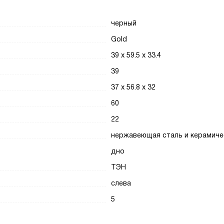
черный
Gold
39 х 59.5 х 33.4
39
37 х 56.8 х 32
60
22
нержавеющая сталь и керамиче
дно
ТЭН
слева
5