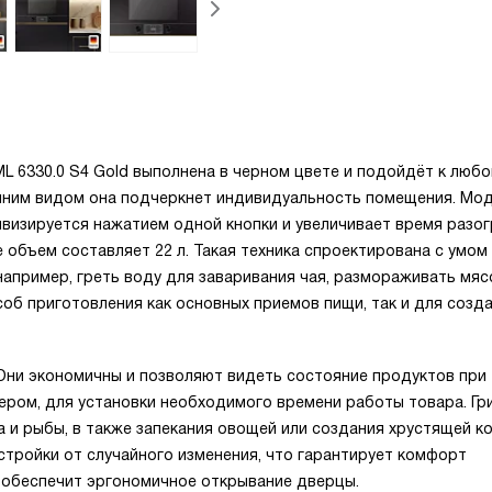
4
L 6330.0 S4 Gold выполнена в черном цвете и подойдёт к люб
ешним видом она подчеркнет индивидуальность помещения. Мо
ивизируется нажатием одной кнопки и увеличивает время разо
 объем составляет 22 л. Такая техника спроектирована с умом
апример, греть воду для заваривания чая, размораживать мяс
соб приготовления как основных приемов пищи, так и для созд
Они экономичны и позволяют видеть состояние продуктов при
ером, для установки необходимого времени работы товара. Гр
 и рыбы, в также запекания овощей или создания хрустящей ко
стройки от случайного изменения, что гарантирует комфорт
а обеспечит эргономичное открывание дверцы.