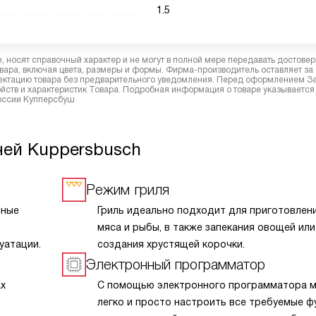
1.5
 носят справочный характер и не могут в полной мере передавать достове
вара, включая цвета, размеры и формы. Фирма-производитель оставляет за
лектацию товара без предварительного уведомления. Перед оформлением З
йств и характеристик Товара. Подробная информация о товаре указывается
России Купперсбуш
чей Kuppersbusch
Режим гриля
нные
Гриль идеально подходит для приготовлени
мяса и рыбы, в также запекания овощей или
уатации.
создания хрустящей корочки.
Электронный программатор
х
С помощью электронного программатора 
легко и просто настроить все требуемые ф