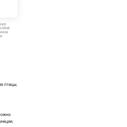
рную
 собой
аказа
 в
я птицы,
можно
ункции,