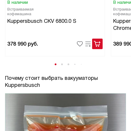
В наличии
В налич
меньше беспокойства о пищевых отходах. В целом
Встраиваемая
Встраива
доволен приобретением, оно реально облегчило
кофемашина
кофемаш
домашние рутинные задачи и добавило уверенности при
Kuppersbusch CKV 6800.0 S
Kupper
планировании продуктов на неделю! Рекомендую тем, кто
Chrom
любит готовить и ценит порядок на кухне.
378 990
руб.
389 99
Почему стоит выбрать вакууматоры
Kuppersbusch