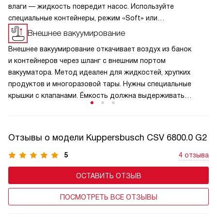
влаги — жидкость повредит насос. Используйте
специальные контейнеры, режим «Soft» или
предварительно заморозьте продукт. Герметичная
Внешнее вакуумирование
упаковка экономит место, предотвращает промерзание
Внешнее вакуумирование откачивает воздух из банок
и идеально подходит для приготовления по технологии
и контейнеров через шланг с внешним портом
су-вид. Строго соблюдайте инструкцию, чтобы техника
вакууматора. Метод идеален для жидкостей, хрупких
служила годами. Это надёжный метод заготовки для
продуктов и многоразовой тары. Нужны специальные
кухни.
крышки с клапанами. Ёмкость должна выдерживать
перепад давления, не переполняйте её. Технология
замедляет окисление, сохраняет вкус и экономит место
в холодильнике. Подходит для маринадов, сыпучих
Отзывы о модели Kuppersbusch CSV 6800.0 G2
продуктов и су-вид. Всегда проверяйте герметичность
крышек и следуйте инструкции, чтобы техника служила
5
4 отзыва
долго.
ОСТАВИТЬ ОТЗЫВ
ПОСМОТРЕТЬ ВСЕ ОТЗЫВЫ